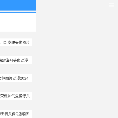
海月新皮肤头像图片
荣耀海月头像动漫
惇图片动漫2024
者荣耀帅气夏侯惇头
的王者头像Q版萌图