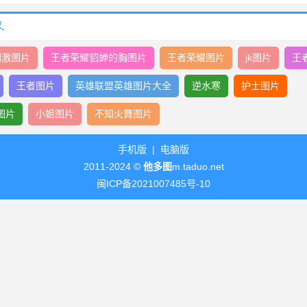
.
刺激图片
王者荣耀貂蝉的胸图片
王者荣耀图片
jk图片
王
王者图片
英雄联盟英雄图片大全
逆水寒
护士图片
图片
小姐图片
不知火舞图片
手机版
|
电脑版
2011-2024 ©
他多图
m.taduo.net
闽ICP备2021007485号-10