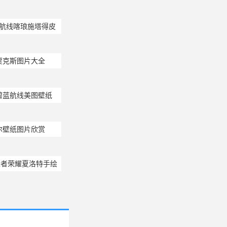
蓝航线喀琅施塔得皮
贾克斯图片大全
碧蓝航线美图壁纸
尔壁纸图片欣赏
王者荣耀夏洛特手绘