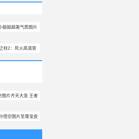
小姐姐超美气质图片
大全
之柱2：死火高清官
戏图片大全
空图片齐天大圣 王者
悟空图片高清
耀孙悟空图片至尊宝皮
肤壁纸