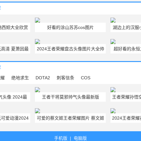
荐
纳西妲大全欣赏
好看的涂山苏苏cos图片
湖边上的汉服
高清 夏萧因最
2024王者荣耀盘古头像图片大全帅
超好看的永恒
张壁纸
气
方游
荐
荣耀
绝地求生
DOTA2
刺客信条
COS
头像 2024最
王者干将莫邪帅气头像最新版
王者荣耀孙悟
Q版头像
2024干将游戏头像图片大全
荣耀孙
可爱动漫2024
可爱的蔡文姬王者荣耀图片 蔡文姬
2024王者荣
版
王者荣耀高清壁纸
手机版
|
电脑版