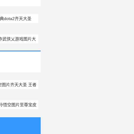
典dota2齐天大圣
play摄影图片
作武侠乂游戏图片大
全
空图片齐天大圣 王者
悟空图片高清
耀孙悟空图片至尊宝皮
肤壁纸