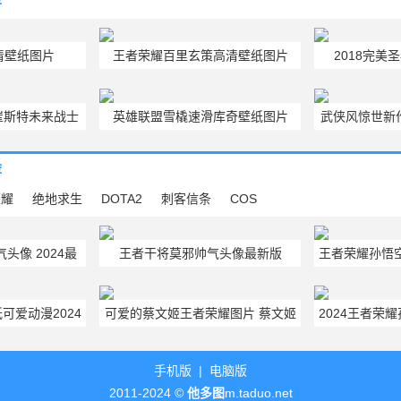
荐
清壁纸图片
王者荣耀百里玄策高清壁纸图片
2018完美圣
cos
崔斯特未来战士
英雄联盟雪橇速滑库奇壁纸图片
武侠风惊世新
图片
荐
荣耀
绝地求生
DOTA2
刺客信条
COS
头像 2024最
王者干将莫邪帅气头像最新版
王者荣耀孙悟
Q版头像
2024干将游戏头像图片大全
荣耀孙
可爱动漫2024
可爱的蔡文姬王者荣耀图片 蔡文姬
2024王者荣
版
王者荣耀高清壁纸
手机版
|
电脑版
2011-2024 ©
他多图
m.taduo.net