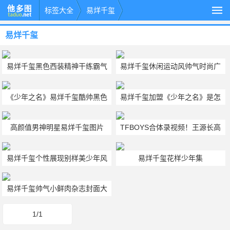
标签大全
易烊千玺
易烊千玺
易烊千玺黑色西装精神干练霸气
易烊千玺休闲运动风帅气时尚广
手机壁纸图片
告花絮照图片
《少年之名》易烊千玺酷帅黑色
易烊千玺加盟《少年之名》是怎
时尚西装图片
么回事？
高颜值男神明星易烊千玺图片
TFBOYS合体录视频！王源长高
了千玺变壮了
易烊千玺个性展现别样美少年风
易烊千玺花样少年集
采
易烊千玺帅气小鲜肉杂志封面大
片
1/1