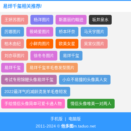
易烊千玺相关推荐/
王妍苏图片
杨洋图片
斯嘉丽约翰逊
坂井泉水
厉娜图片
筱崎爱图片
桥本环奈
马天宇图片
柏木由纪
小鲜肉图片
欧美女星
吴宣仪图片
刘亦菲图片
徐冬冬图片
易烊千玺
易烊千玺
易烊千玺羊毛卷发型图片
考试专用锦鲤头像易烊千玺
小众不易撞的头像真人女
2022最洋气的减龄烫发羊毛卷短发
手绘情侣头像简单可爱卡通人物
情侣头像唯美一对两人
手机版
|
电脑版
2011-2024 ©
他多图
m.taduo.net