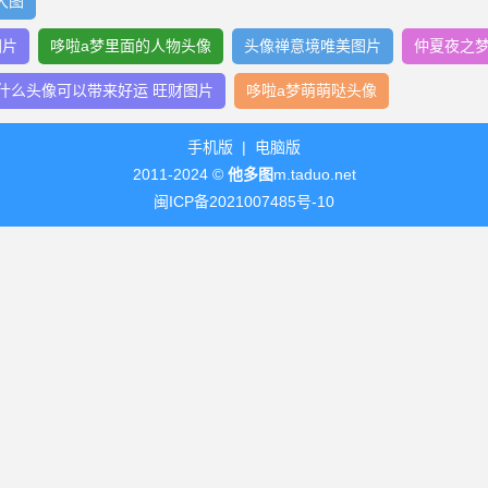
大图
图片
哆啦a梦里面的人物头像
头像禅意境唯美图片
仲夏夜之
什么头像可以带来好运 旺财图片
哆啦a梦萌萌哒头像
手机版
|
电脑版
2011-2024 ©
他多图
m.taduo.net
闽ICP备2021007485号-10