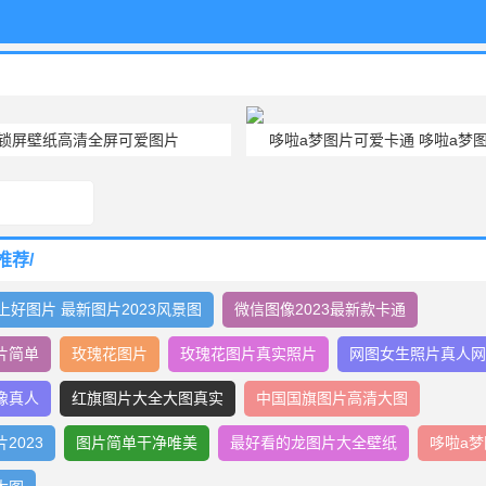
机锁屏壁纸高清全屏可爱图片
哆啦a梦图片可爱卡通 哆啦a梦
推荐/
上好图片 最新图片2023风景图
微信图像2023最新款卡通
片简单
玫瑰花图片
玫瑰花图片真实照片
网图女生照片真人
像真人
红旗图片大全大图真实
中国国旗图片高清大图
2023
图片简单干净唯美
最好看的龙图片大全壁纸
哆啦a