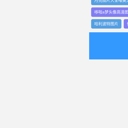
月亮图片大全唯美
哆啦a梦头像高清
哈利波特图片