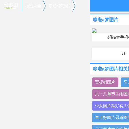
标签大全
哆啦a梦图片
哆啦a梦图片
哆啦a梦手
1/1
哆啦a梦图片相关
菩提树图片
早
六一儿童节手绘图
少女图片超好看头
早上好图片最新图片