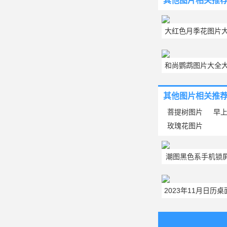
其他图片
相关推
大红色月季花图片大
花图片
和尚鹦鹉图片大全大
鹉品种最
其他图片
相关推
菩提树图片
早上
玫瑰花图片
潮图黑色系手机锁
9张推
2023年11月日历
高清卡