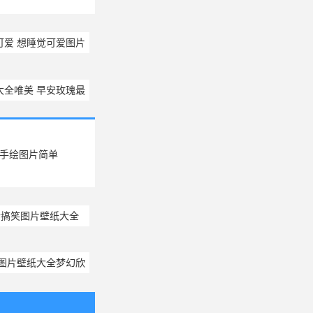
可爱 想睡觉可爱图片
大全唯美 早安玫瑰最
美图片
手绘图片简单
传搞笑图片壁纸大全
景图片壁纸大全梦幻欣
赏