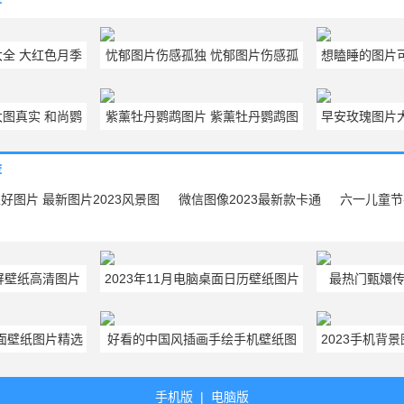
荐
全 大红色月季
忧郁图片伤感孤独 忧郁图片伤感孤
想瞌睡的图片
欣赏
独真人
图真实 和尚鹦
紫薰牡丹鹦鹉图片 紫薰牡丹鹦鹉图
早安玫瑰图片
新图鉴
片大全欣赏
荐
好图片 最新图片2023风景图
微信图像2023最新款卡通
六一儿童节
屏壁纸高清图片
2023年11月电脑桌面日历壁纸图片
最热门甄嬛
荐
高清唯美花卉系列
桌面壁纸图片精选
好看的中国风插画手绘手机壁纸图
2023手机背
通版
片大全
手机版
|
电脑版