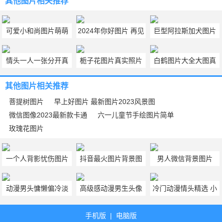
其他图片
相关推荐
可爱小和尚图片萌萌
2024年你好图片 再见
巨型阿拉斯加犬图片
哒 可爱小和尚图片大
2023你好2024图片带
可爱呆萌 阿拉斯加图
情头一人一张分开真
栀子花图片真实照片
白鹤图片大全大图真
全
字
片大全大图
人不明显 情头超甜真
栀子花图片唯美大图
实高清 6张漂亮白鹤
其他图片
相关推荐
人不露脸
大全
图片唯美欣赏
菩提树图片
早上好图片 最新图片2023风景图
微信图像2023最新款卡通
六一儿童节手绘图片简单
玫瑰花图片
一个人背影忧伤图片
抖音最火图片背景图
男人微信背景图片
男人背影忧伤图片头
抖音最火图片带字背
2023最新 男人微信头
动漫男头慵懒偏冷淡
高级感动漫男生头像
冷门动漫情头精选 小
像真人
景图
像图片2023最新版
风 动漫男头高冷帅气
高级感动漫男头黑白
众动漫情侣头像推荐
手机版
|
电脑版