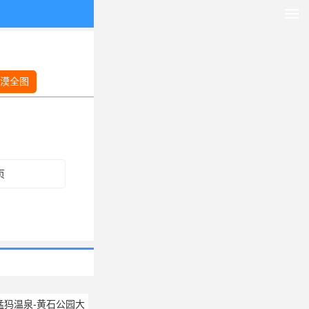
沙漠全图
页
猛犸温泉-黄石公园大