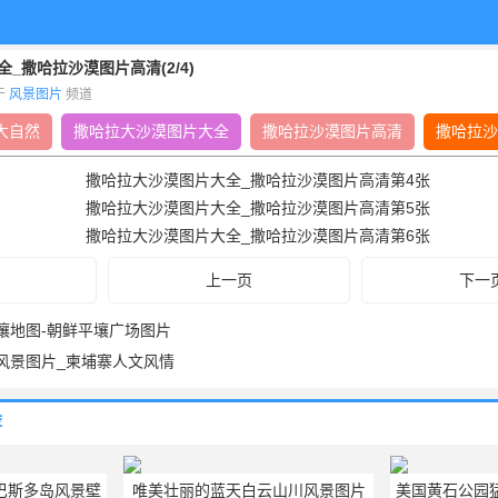
_撒哈拉沙漠图片高清(2/4)
布于
风景图片
频道
大自然
撒哈拉大沙漠图片大全
撒哈拉沙漠图片高清
撒哈拉
上一页
下一
壤地图-朝鲜平壤广场图片
风景图片_柬埔寨人文风情
荐
巴斯多岛风景壁
唯美壮丽的蓝天白云山川风景图片
美国黄石公园