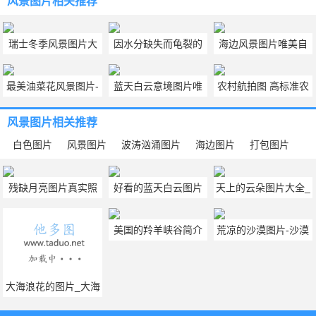
风景图片
相关推荐
瑞士冬季风景图片大
因水分缺失而龟裂的
海边风景图片唯美自
全 瑞士雪地风景壁纸
干旱土地壁纸图片
然 微信大海风景图像
最美油菜花风景图片-
蓝天白云意境图片唯
农村航拍图 高标准农
图片
背景精选
油菜花图片美景
美 蓝天白云的唯美图
田图片
风景图片
相关推荐
片
白色图片
风景图片
波涛汹涌图片
海边图片
打包图片
残缺月亮图片真实照
好看的蓝天白云图片
天上的云朵图片大全_
片夜景|月亮变化的图
白云蓝天图片大全
最美的云朵图片
美国的羚羊峡谷简介
荒凉的沙漠图片-沙漠
片月圆月缺图片
（美国亚利桑那州西
图片大全
北部的大峡谷）
大海浪花的图片_大海
波浪花的图片