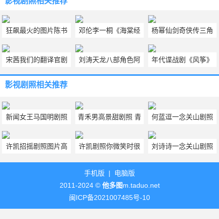
影视剧照
相关推荐
狂飙最火的图片陈书
邓伦李一桐《海棠经
杨幂仙剑奇侠传三角
婷 高叶陈书婷美照图
雨胭脂透》民国造型
色夕瑶剧照图片
宋茜我们的翻译官剧
刘涛天龙八部角色阿
年代谍战剧《风筝》
片
剧照图片
照图片 我们的翻译官
朱剧照图片
人物海报图片
影视剧照
相关推荐
演员宋茜的照片
新闻女王马国明剧照
青禾男高景甜剧照 青
何蓝逗一念关山剧照
大全 新闻女王马国明
禾男高景甜剧照图片
大全 一念关山何蓝逗
许凯招摇剧照图片高
许凯剧照你微笑时很
刘诗诗一念关山剧照
最新图片
最新剧照
清大全 许凯招摇剧照
美 许凯《你微笑时很
壁纸 一念关山刘诗诗
手机版
|
电脑版
高清壁纸
美》剧照
古装剧照
2011-2024 ©
他多图
m.taduo.net
闽ICP备2021007485号-10