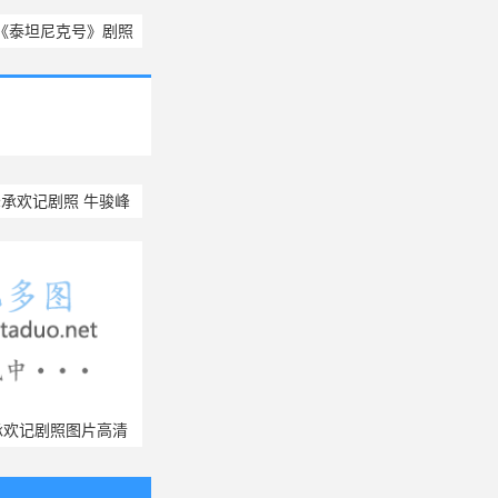
《泰坦尼克号》剧照
图片
峰承欢记剧照 牛骏峰
视剧承欢记图片
紫承欢记剧照图片高清
记剧照图片壁纸