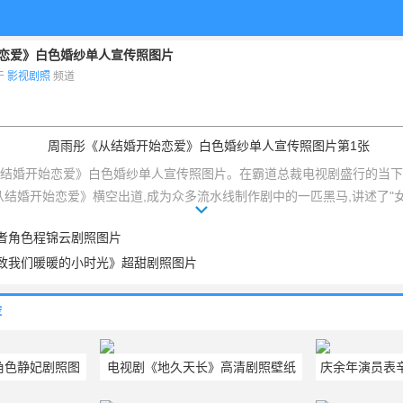
恋爱》白色婚纱单人宣传照图片
布于
影视剧照
频道
结婚开始恋爱》白色婚纱单人宣传照图片。在霸道总裁电视剧盛行的当下,
从结婚开始恋爱》横空出道,成为众多流水线制作剧中的一匹黑马,讲述了"
因为契约结婚,婚后相爱的爱情故事.了解更多周雨彤图片,周雨彤婚纱照
者角色程锦云剧照图片
et。
致我们暖暖的小时光》超甜剧照图片
荐
角色静妃剧照图
电视剧《地久天长》高清剧照壁纸
庆余年演员表
图片
棠朵