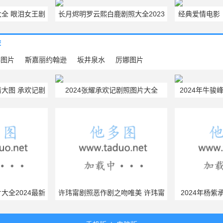
全 眼泪女王剧
长月烬明罗云熙白鹿剧照大全2023
经典爱情电影
全大图
荐
洋图片
斯嘉丽约翰逊
坂井泉水
厉娜图片
大图 承欢记剧
2024张耀承欢记剧照图片大全
2024年牛骏
欣赏
最新电
大全2024最新
许玮甯剧照恶作剧之吻唯美 许玮甯
2024年杨
剧照壁纸欣赏
杨紫承欢