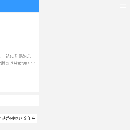
一部女版"霸道总
女版霸道总裁"鹿方宁
相关的明星图片，就上
辛芷蕾剧照 庆余年海
朵剧照图片