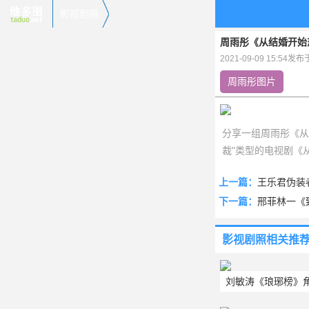
影视剧照
周雨彤《从结婚开始
2021-09-09 15:54发
周雨彤图片
分享一组周雨彤《从
裁"类型的电视剧《
与温柔外科医生凌睿
上一篇：
王乐君伪装
他多图www.taduo.n
下一篇：
邢菲林一《
影视剧照
相关推
刘敏涛《琅琊榜》
片