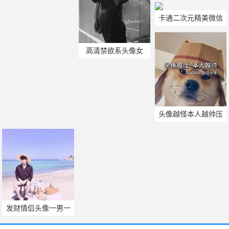
头像图片
风小众 女生头像慵懒
卡通二次元精美微信
偏冷淡风小众漫画版
头像大全图片
高清禁欲系头像女
头像越怪本人越帅压
迫感
发财情侣头像一男一
女小孩