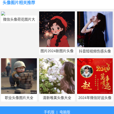
头像图片
相关推荐
微信头像荷花图片大
全 带来好运的莲花图
片欣赏
图片2024新图片头像
抖音短视频伤感头像
职业头像图片大全
清新唯美头像大全
2024年微信好运头像
2024打工人
男
手机版
|
电脑版