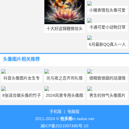
常甜的动漫情头
人分开两张图片
小猪表情包头像可爱
可爱的猪猪头像卡通
卡通可爱小动物日常
十大好运锦鲤微信头
生活微信头像图片
像
6月最新QQ真人一人
一张情侣高清头像
头像图片
相关推荐
抖音头像图片女生专
光与夜之恋齐司礼情
很精致很甜的动漫情
用 抖音头像图片2024
头图片 光与夜之恋Q
头最新图片 动漫情头
8张适合做头像的竹子
2024风景专用头像图
男生的帅气头像图片
最新款女生
版头像情头图片
氛围感温柔
图片 竹子唯美意境图
片大全 9张独一无二
真人版 男生头像真人
手机版
|
电脑版
片大全
的风景头像
真实照片
2011-2024 ©
他多图
m.taduo.net
闽ICP备2021007485号-10