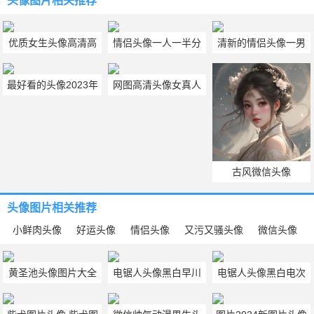
头像图片
相关推荐
优质女生头像高清高
情侣头像一人一半分
清新的情侣头像一男
冷 优质女生头像清冷
开 情侣头像一人一半
一女（情侣头像唯美
最好看的头像2023年
网图高清头像女真人
真人图片
分开动漫
清纯一男一女）
头像2023年最新版图
网图高清头像女生
片女
古风微信头像
头像图片
相关推荐
小鲜肉头像
好运头像
情侣头像
又污又骚头像
微信头像
黄圣池头像图片大全
电锯人头像黑白早川
电锯人头像黑白电次
黄圣池头像图片唯美
秋 电锯人早川秋黑白
电锯人电次图片