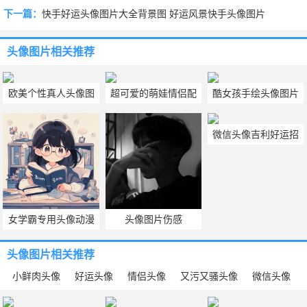
下一篇：
快手好运头像图片大全背景图 好运风景快手头像图片
头像图片
相关推荐
欧美个性真人头像图
超可爱的萌娃情侣配
酷女孩手绘头像图片
片大全
对高清热门微信头像
个性头像手绘女酷
微信头像吉利好运招
图片大全
财顺风顺水 微信头像
吉利好运招财顺风顺
水2023
女学霸专用头像动漫
头像图片伤感
头像图片
相关推荐
小鲜肉头像
好运头像
情侣头像
又污又骚头像
微信头像