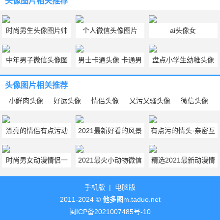
头像图片
相关推荐
时尚男生头像图片帅
个人微信头像图片
ai头像女
气 时尚男生图片大全
2024一家人四口
中年男子微信头像图
男士卡通头像 卡通男
盘点小学生幼稚头像
片
头像图片
小学生头像可爱单纯
头像图片
相关推荐
小鲜肉头像
好运头像
情侣头像
又污又骚头像
微信头像
漂亮的情侣有点污动
2021最新好看的风景
有点污的情头·亲密互
漫暧昧qq头像图片大
微信头像图片大全
动的情侣头像图片大
时尚男女动漫情侣一
2021最火小动物微信
精选2021最新动漫情
全
全
对两张头像图片大全
头像大全
侣头像图片
手机版
|
电脑版
2011-2024 ©
他多图
m.taduo.net
闽ICP备2021007485号-10