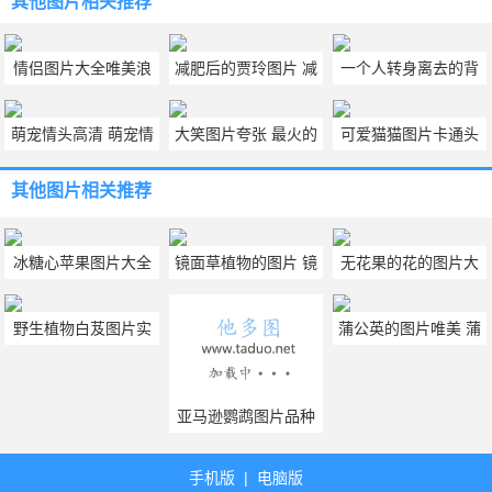
其他图片
相关推荐
情侣图片大全唯美浪
减肥后的贾玲图片 减
一个人转身离去的背
漫 微信情侣图片大全
肥后的贾玲图片对比
影图片 独自一人背影
萌宠情头高清 萌宠情
大笑图片夸张 最火的
可爱猫猫图片卡通头
图片女
头高清一左一右
大笑图片大全
像 可爱猫猫图片萌萌
其他图片
相关推荐
哒
冰糖心苹果图片大全
镜面草植物的图片 镜
无花果的花的图片大
大图 切开冰糖心苹果
面草图片大全
全 无花果植物图片欣
野生植物白芨图片实
蒲公英的图片唯美 蒲
的图片欣赏
赏
拍 白芨图片全图最新
公英图片壁纸大全
分享
亚马逊鹦鹉图片品种
亚马逊鹦鹉图片大全
手机版
|
电脑版
大图