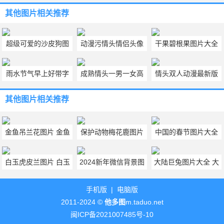
其他图片
相关推荐
超级可爱的沙皮狗图
动漫污情头情侣头像
干果碧根果图片大全
片 正宗沙皮狗图片欣
污污动漫情头堆糖
大图 最新版坚果碧根
雨水节气早上好带字
成熟情头一男一女高
情头双人动漫最新版
赏6张
果图片8张
图片 雨水节气问候图
冷漫画 成熟情头一男
图片 情头双人动漫高
其他图片
相关推荐
片分享
一女高冷真人
颜值
金鱼吊兰花图片 金鱼
保护动物梅花鹿图片
中国的春节图片大全
吊兰花图片欣赏大全8
真实大全 野生梅花鹿
8张欢度春节的图片素
白玉虎皮兰图片 白玉
2024新年微信背景图
大陆巨兔图片大全 大
张
图片高清6张
材分享
虎皮兰图片欣赏大全
大全 8张2024微信封
陆巨兔图片大全可爱
手机版
|
电脑版
面背景图
2011-2024 ©
他多图
m.taduo.net
闽ICP备2021007485号-10