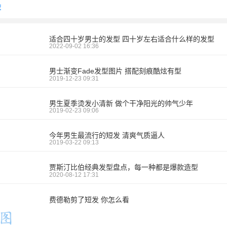
荐
适合四十岁男士的发型 四十岁左右适合什么样的发型
2022-09-02 16:36
男士渐变Fade发型图片 搭配刻痕酷炫有型
2019-12-23 09:31
男生夏季烫发小清新 做个干净阳光的帅气少年
2019-02-23 09:06
今年男生最流行的短发 清爽气质逼人
2019-03-22 09:13
贾斯汀比伯经典发型盘点，每一种都是爆款造型
2020-08-12 17:31
费德勒剪了短发 你怎么看