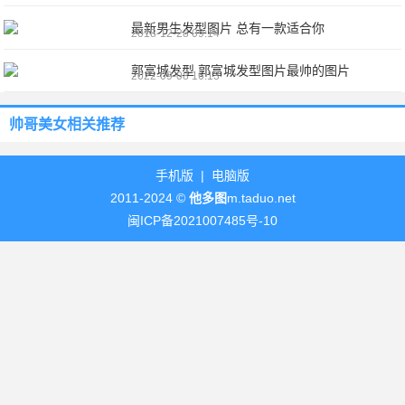
最新男生发型图片 总有一款适合你
2018-12-28 09:14
郭富城发型 郭富城发型图片最帅的图片
2022-09-08 16:13
帅哥美女
相关推荐
手机版
|
电脑版
2011-2024 ©
他多图
m.taduo.net
闽ICP备2021007485号-10