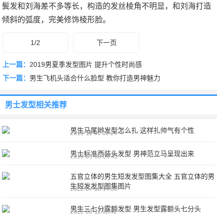
鬓发和刘海差不多等长，构造的发丝棱角不明显，和刘海打造
倾斜的弧度，完美修饰棱形脸。
1/2
下一页
上一篇：
2019男夏季发型图片 提升个性时尚感
下一篇：
男生飞机头适合什么脸型 教你打造男神魅力
男士发型
相关推荐
男生马尾辫发型怎么扎 这样扎帅气有个性
2019-11-30 09:24
男士标准西装头发型 男神范立马呈现出来
2019-03-08 09:40
五官立体的男生短发发型图集大全 五官立体的男
生短发发型图集图片
2022-07-08 14:36
男生三七分露额发型 男生发型露额头七分头
2022-08-11 15:42