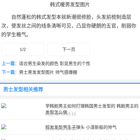
韩式暖男发型图片
自然蓬松的韩式发型本就新潮很修脸，头发前梳制造层
次，使发丝之间的线条清晰可见，凸显你硬朗的五官，削弱你
的学生稚气。
1/2
下一页
上一篇：
适合男生染发的颜色 彰显男生的个性
下一篇：
男士黑发发型图片 帅气感爆棚
男士发型
相关推荐
学韩剧男主如何打理韩国男士发型的 韩剧男主的
发型怎么做
2022-08-25 15:13
短发发型男生子弹头 小清新般的帅气
2019-01-17 10:59