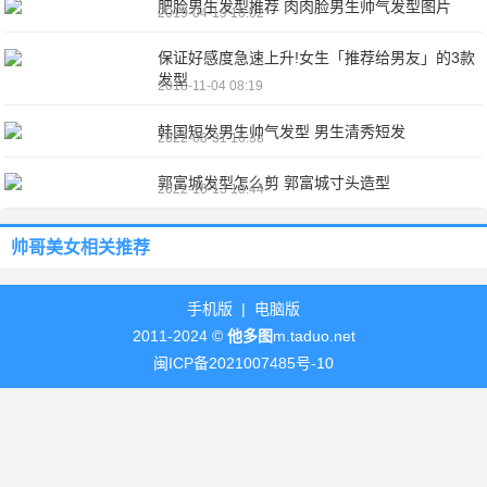
肥脸男生发型推荐 肉肉脸男生帅气发型图片
2019-04-19 16:02
保证好感度急速上升!女生「推荐给男友」的3款
发型
2018-11-04 08:19
韩国短发男生帅气发型 男生清秀短发
2022-08-31 16:38
郭富城发型怎么剪 郭富城寸头造型
2022-10-13 18:44
帅哥美女
相关推荐
手机版
|
电脑版
2011-2024 ©
他多图
m.taduo.net
闽ICP备2021007485号-10