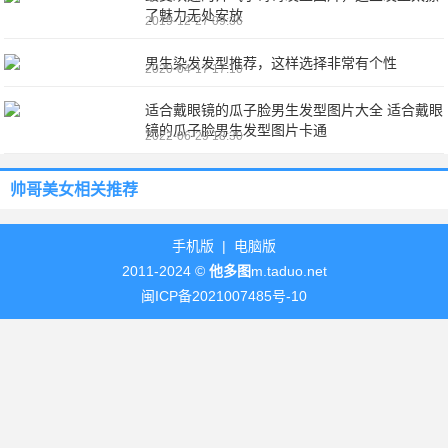
了魅力无处安放
2019-12-27 09:36
男生染发发型推荐，这样选择非常有个性
2020-04-17 17:10
适合戴眼镜的瓜子脸男生发型图片大全 适合戴眼
镜的瓜子脸男生发型图片卡通
2022-06-29 18:30
帅哥美女
相关推荐
手机版
|
电脑版
2011-2024 ©
他多图
m.taduo.net
闽ICP备2021007485号-10