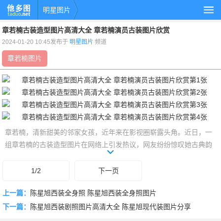
明星图片
章若楠古装造型图片高清大全 章若楠演员古装图片欣赏
2024-01-20 10:45发布于
明星图片
频道
章若楠图片
章若楠，清新甜美的邻家女孩，近年来在影视圈崭露头角。近日，一
组章若楠的古装造型图片在网络上引发热议，网友纷纷惊叹她古典韵
味十足。在这组图片中，章若楠身着华丽的古装服饰，优雅婉约，仿
佛穿越时空的仙子。下面就让我们一起欣赏章若楠的古装造型图片，
1/2
下一页
感受她独特的魅力吧！
上一篇：
陈星旭西装全身照 陈星旭西装全身照图片
下一篇：
陈星旭西装剧照图片高清大全 陈星旭现代装图片分享