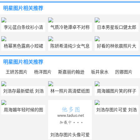
明星图片
相关推荐
李沁蓝白条纹衫小清
气质冷艳谭卓不对称
日本男星坂口健太郎
新养眼桌面壁纸图片
条纹长裙时尚图片
图片
杨幂黑色露肩小短裙
陈妍希清纯少女气息
好看的林依晨照片大
优雅性感品牌活动图
摄影照片欣赏
全 林依晨照片高清壁
明星图片
相关推荐
片
纸6张分享
王妍苏图片
杨洋图片
斯嘉丽约翰逊
坂井泉水
厉娜图片
刘浩存最新壁纸 刘浩
林一照片高清壁纸图
周海媚图片笑的样子
存壁纸图片
片大全 林一照片少年
大全精选欣赏
周海媚年轻时候的图
刘浩存图片可爱 刘浩
感超帅图片
片大全欣赏
存的图片
刘浩存图片头像可爱