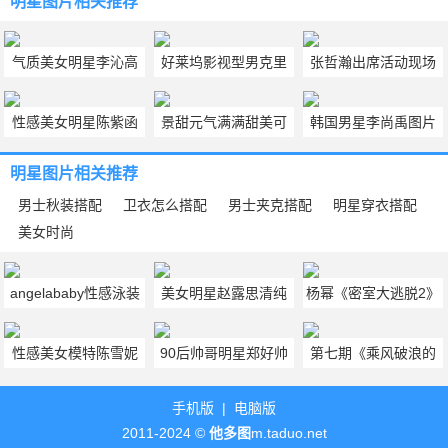
明星图片
相关推荐
气质美女明星李沁高
好莱坞影视型男克里
张哲瀚出席活动现场
清图片
斯.埃文斯图片大全
帅气照片欣赏
性感美女明星陈紫函
景甜元气满满甜美可
韩国男星李尚禹图片
高清摄影照片
人机场图片大全
明星图片
相关推荐
男士秋装搭配
卫衣怎么搭配
男士夹克搭配
明星穿衣搭配
美女时尚
angelababy性感泳装
美女明星赵露思清纯
杨幂《密室大逃脱2》
图片大全
甜美丸子头图片大全
第四期清纯靓丽学生
性感美女模特陈雪妮
90后帅哥明星郑好帅
第七期《乘风破浪的
造型图片
红色连衣裙车内图片
气儒雅时尚图片大全
姐姐》郁可唯短发造
手机版
|
电脑版
型图片
2011-2024 ©
他多图
m.taduo.net