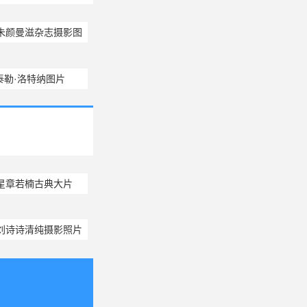
朱颜曼滋杂志摄影图
片
泰勒·洛特纳图片
星章若楠古典大片
刘诗诗清纯摄影照片