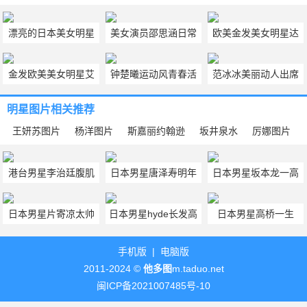
漂亮的日本美女明星
美女演员邵思涵日常
欧美金发美女明星达
前田敦子照片
自拍图片合集
科塔范宁电脑壁纸图
金发欧美美女明星艾
钟楚曦运动风青春活
范冰冰美丽动人出席
片
玛斯通性感图片
跃高清图片
活动现场美照曝光
明星图片
相关推荐
王妍苏图片
杨洋图片
斯嘉丽约翰逊
坂井泉水
厉娜图片
港台男星李治廷腹肌
日本男星唐泽寿明年
日本男星坂本龙一高
帅气高清图片
轻时图片
清图片
日本男星片寄凉太帅
日本男星hyde长发高
日本男星高桥一生
气高清
清图片
anan高清图片
手机版
|
电脑版
2011-2024 ©
他多图
m.taduo.net
闽ICP备2021007485号-10