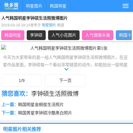
明星图片
韩国明星
人气韩国明星李钟硕生活照微博图片
2019-03-16 18:10发布于
明星图片
频道
韩国明星
李钟硕
人气小花图片
人气偶像头像
韩国十
今天为大家带来的是一组人气韩国明星李钟硕生活照微博图片，在这
套作品里面，李钟硕每一个看似非常随意的动作，却能拍出一般明星
所没有的范，身为李钟硕的粉丝怎能不激动？
1/9
下一页
猜您喜欢：
李钟硕生活照微博
上一篇：
韩国明星金桐俊生活照片
下一篇：
韩国男星李钟硕冷酷黑白照片
明星图片
相关推荐