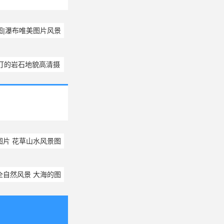
图|瀑布唯美图片风景
打的岩石地貌高清摄
影图片
图片 花草山水风景图
片
全自然风景 大海的图
唯美蓝色