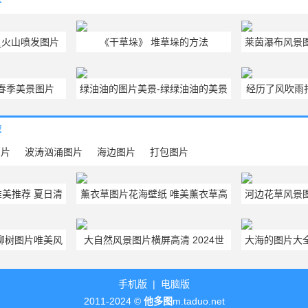
荐
_火山喷发图片
《干草垛》 堆草垛的方法
莱茵瀑布风景
春季美景图片
绿油油的图片美景-绿绿油油的美景
经历了风吹雨
句子
荐
图片
波涛汹涌图片
海边图片
打包图片
美推荐 夏日清
薰衣草图片花海壁纸 唯美薰衣草高
河边花草风景
简约干净
清壁纸图片欣赏
柳树图片唯美风
大自然风景图片横屏高清 2024世
大海的图片大
界美景图片横版大全
片
手机版
|
电脑版
2011-2024 ©
他多图
m.taduo.net