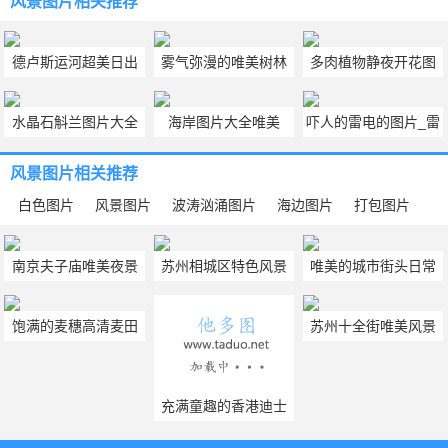
风景图片
相关推荐
德卢斯运河超美日出
雾气弥漫的唯美树林
多肉植物静夜开花图
风景壁纸图片
图片
片大全 6张多肉植物
水晶石斛兰图片大全
海岸图片大全唯美
吓人的雷电的图片_雷
品种静夜大图
最新的水晶石斛花图
（唯美的海岸线图片
电的图片大全
风景图片
相关推荐
片
大全）
白色图片
风景图片
波涛汹涌图片
海边图片
打包图片
南京夫子庙唯美夜景
苏州相城区特色风景
唯美的城市街头日常
高清图片
图片
风景图片
饱满的麦穗高清麦田
苏州十全街唯美风景
风景图片
图片大全
充满童趣的香港迪士
尼乐园图片